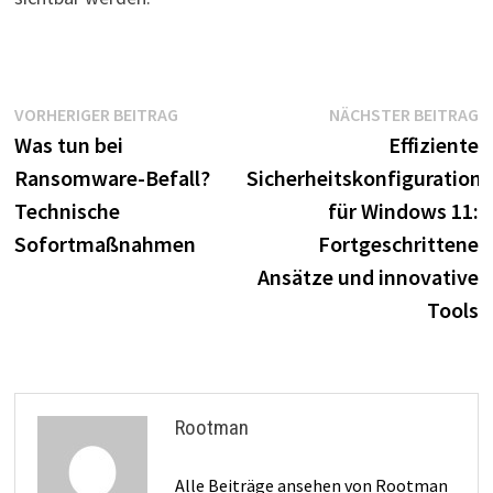
Beitragsnavigation
Vorheriger
N
VORHERIGER BEITRAG
NÄCHSTER BEITRAG
Beitrag:
B
Was tun bei
Effiziente
Ransomware-Befall?
Sicherheitskonfiguration
Technische
für Windows 11:
Sofortmaßnahmen
Fortgeschrittene
Ansätze und innovative
Tools
Rootman
Alle Beiträge ansehen von Rootman