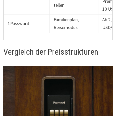
Premiu
teilen
10 USD
Familienplan,
Ab 2,9
1Password
Reisemodus
USD/M
Vergleich der Preisstrukturen