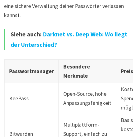
eine sichere Verwaltung deiner Passwörter verlassen
kannst.
Siehe auch:
Darknet vs. Deep Web: Wo liegt
der Unterschied?
Besondere
Passwortmanager
Preism
Merkmale
Kosten
Open-Source, hohe
KeePass
Spend
Anpassungsfähigkeit
möglic
Basisv
Multiplattform-
kosten
Bitwarden
Support, einfach zu