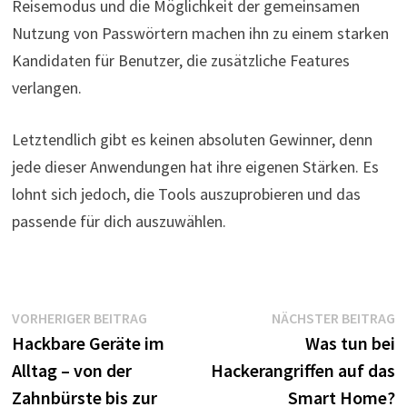
Reisemodus und die Möglichkeit der gemeinsamen
Nutzung von Passwörtern machen ihn zu einem starken
Kandidaten für Benutzer, die zusätzliche Features
verlangen.
Letztendlich gibt es keinen absoluten Gewinner, denn
jede dieser Anwendungen hat ihre eigenen Stärken. Es
lohnt sich jedoch, die Tools auszuprobieren und das
passende für dich auszuwählen.
Beitragsnavigation
Vorheriger
N
VORHERIGER BEITRAG
NÄCHSTER BEITRAG
Beitrag:
B
Hackbare Geräte im
Was tun bei
Alltag – von der
Hackerangriffen auf das
Zahnbürste bis zur
Smart Home?