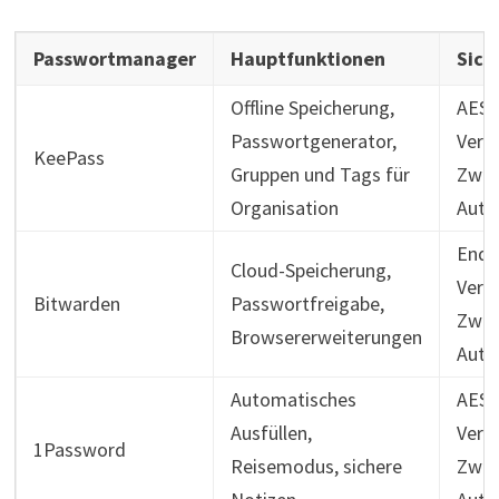
Passwortmanager
Hauptfunktionen
Sich
Offline Speicherung,
AES 
Passwortgenerator,
Vers
KeePass
Gruppen und Tags für
Zwei
Organisation
Auth
Ende
Cloud-Speicherung,
Vers
Bitwarden
Passwortfreigabe,
Zwei
Browsererweiterungen
Auth
Automatisches
AES-
Ausfüllen,
Vers
1Password
Reisemodus, sichere
Zwei