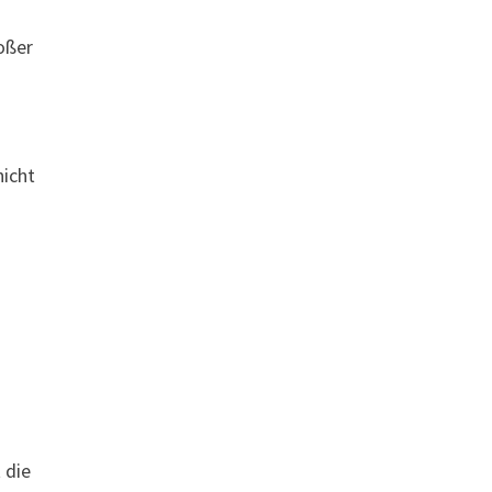
oßer
nicht
 die