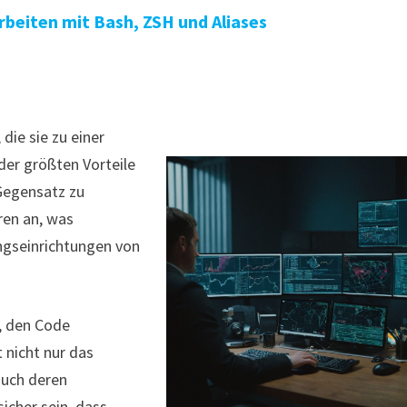
rbeiten mit Bash, ZSH und Aliases
die sie zu einer
 der größten Vorteile
Gegensatz zu
ren an, was
ngseinrichtungen von
, den Code
 nicht nur das
auch deren
icher sein, dass