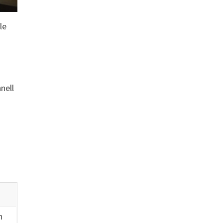
le
nell
r
n