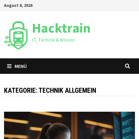
Zum
August 8, 2026
Inhalt
springen
Hacktrain
IT, Technik & Wissen
MENÜ
KATEGORIE:
TECHNIK ALLGEMEIN